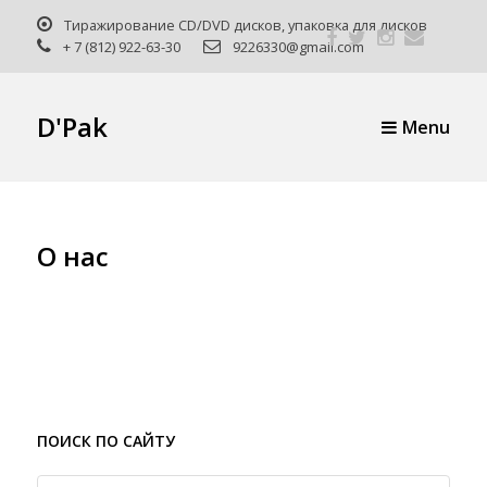
Тиражирование CD/DVD дисков, упаковка для дисков
Отпра
+ 7 (812) 922-63-30
9226330@gmail.com
макет
D'Pak
Menu
О нас
ПОИСК ПО САЙТУ