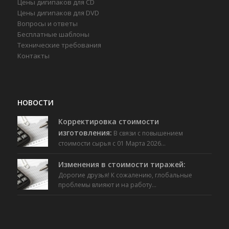
Цены дигипаков для CD
Цены дигипаков для DVD
Вопросы и ответы
Бесплатные шаблоны
Технические требования
Контакты
НОВОСТИ
Корректировка стоимости
изготовления:
В связи с повышением
стоимости сырья с 01 Марта 2026…
Изменения в стоимости тиражей:
Дорогие друзья! К сожалению, глобальные
проблемы влияют и на работу…