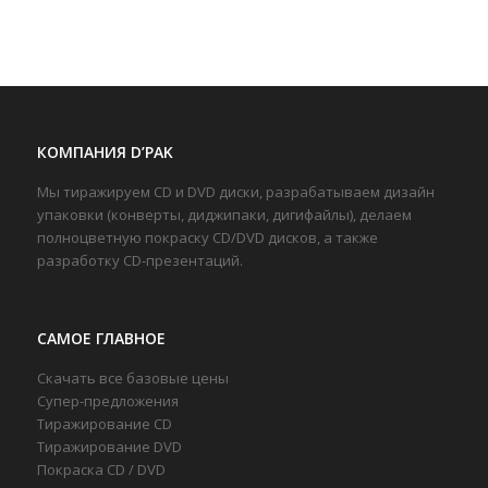
КОМПАНИЯ D’PAK
Мы тиражируем CD и DVD диски, разрабатываем дизайн
упаковки (конверты, диджипаки, дигифайлы), делаем
полноцветную покраску CD/DVD дисков, а также
разработку CD-презентаций.
САМОЕ ГЛАВНОЕ
Скачать все базовые цены
Супер-предложения
Тиражирование CD
Тиражирование DVD
Покраска CD / DVD