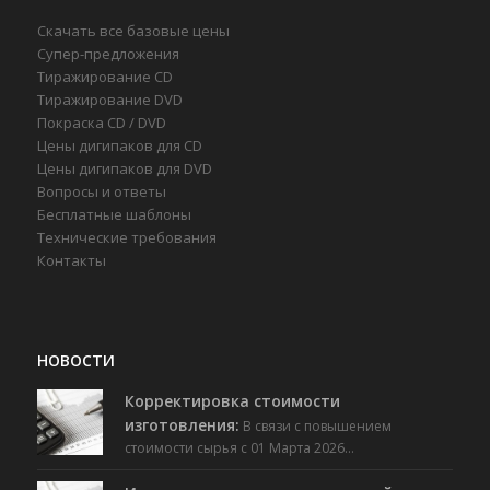
Скачать все базовые цены
Супер-предложения
Тиражирование CD
Тиражирование DVD
Покраска CD / DVD
Цены дигипаков для CD
Цены дигипаков для DVD
Вопросы и ответы
Бесплатные шаблоны
Технические требования
Контакты
НОВОСТИ
Корректировка стоимости
изготовления:
В связи с повышением
стоимости сырья с 01 Марта 2026…