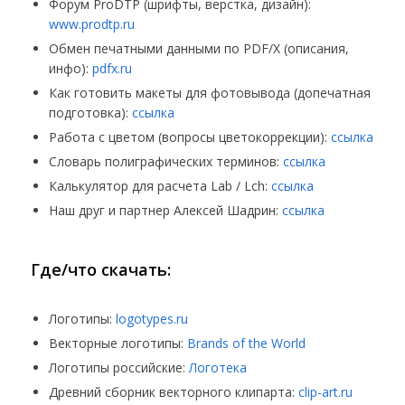
Форум ProDTP (шрифты, верстка, дизайн):
www.prodtp.ru
Обмен печатными данными по PDF/X (описания,
инфо):
pdfx.ru
Как готовить макеты для фотовывода (допечатная
подготовка):
ссылка
Работа с цветом (вопросы цветокоррекции):
ссылка
Словарь полиграфических терминов:
ссылка
Калькулятор для расчета Lab / Lch:
ссылка
Наш друг и партнер Алексей Шадрин:
ссылка
Где/что скачать:
Логотипы:
logotypes.ru
Векторные логотипы:
Brands of the World
Логотипы российские:
Логотека
Древний сборник векторного клипарта:
clip-art.ru