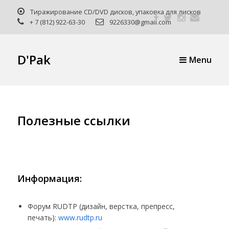
Тиражирование CD/DVD дисков, упаковка для дисков
Отпра
+ 7 (812) 922-63-30
9226330@gmail.com
макет
D'Pak
Menu
Полезные ссылки
Информация:
Форум RUDTP (дизайн, верстка, препресс,
печать):
www.rudtp.ru