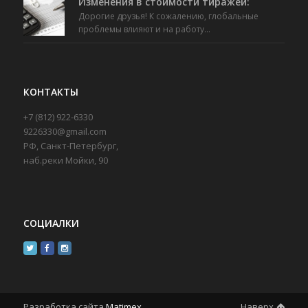
Изменения в стоимости тиражей:
Дорогие друзья! К сожалению, глобальные
проблемы влияют и на работу…
КОНТАКТЫ
+7 (812) 922-6330
9226330@gmail.com
РФ, Санкт-Петербург,
наб.реки Мойки, 90
СОЦИАЛКИ
Разработка сайта
Matimex
Наверх