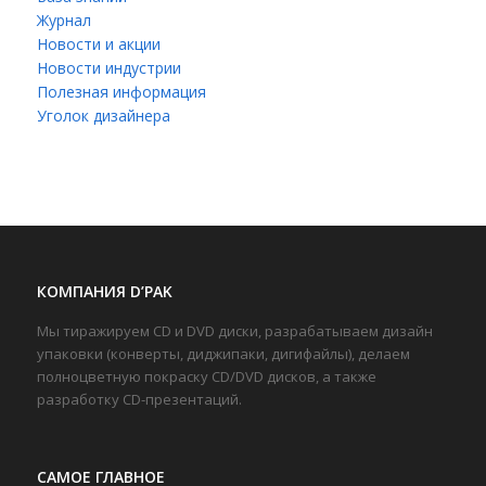
Журнал
Новости и акции
Новости индустрии
Полезная информация
Уголок дизайнера
КОМПАНИЯ D’PAK
Мы тиражируем CD и DVD диски, разрабатываем дизайн
упаковки (конверты, диджипаки, дигифайлы), делаем
полноцветную покраску CD/DVD дисков, а также
разработку CD-презентаций.
САМОЕ ГЛАВНОЕ